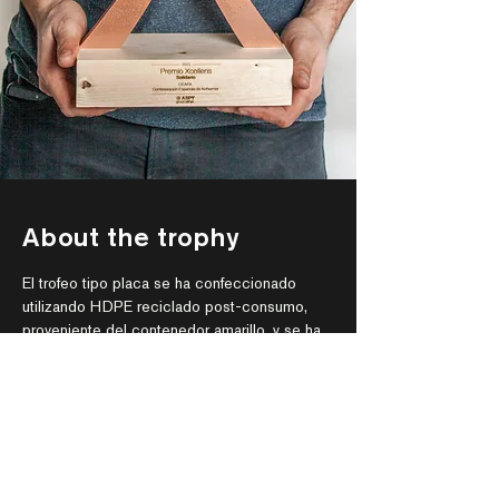
About the trophy
El trofeo tipo placa se ha confeccionado 
utilizando HDPE reciclado post-consumo, 
proveniente del contenedor amarillo, y se ha 
empleado maquinaria CNC para mecanizar la 
forma del logotipo de los premios ADCV. Con 
el fin de personalizar los trofeos con las 
distintas categorías, se ha optado por utilizar 
la técnica de grabado láser.
Recycled iron
Machining
Wood
Laser engraving